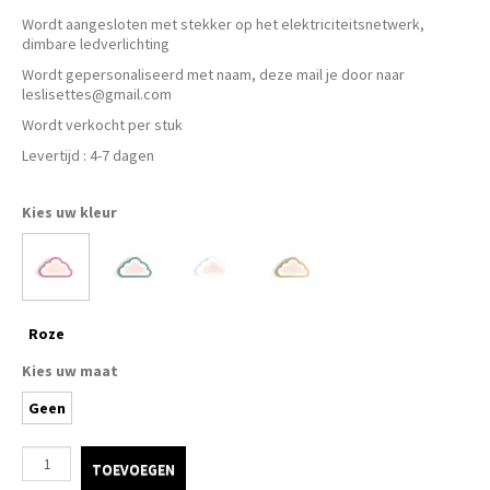
Wordt aangesloten met stekker op het elektriciteitsnetwerk,
Kleine Prijsjes
dimbare ledverlichting
Wordt gepersonaliseerd met naam, deze mail je door naar
leslisettes@gmail.com
Tips & Tricks
Wordt verkocht per stuk
Levertijd : 4-7 dagen
Thermomix TM7
Kies uw kleur
Roze
Kies uw maat
Geen
TOEVOEGEN