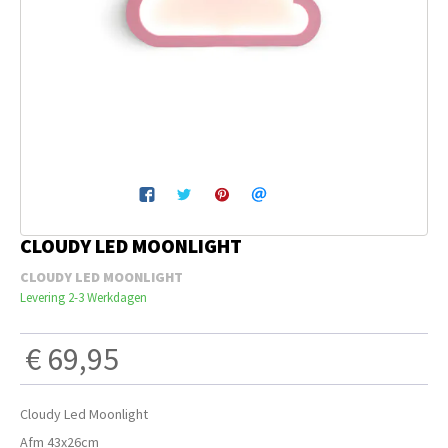
Breien & Haken
Pakketten
Papier hier
Gepersonaliseerd
CLOUDY LED MOONLIGHT
Gordijnen
CLOUDY LED MOONLIGHT
Levering 2-3 Werkdagen
Café Marguerite
€ 69,95
Machines en Toebehoren
Cloudy Led Moonlight
Breistekenbibliotheek
Afm 43x26cm