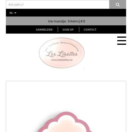
NL
Uw mandje: 0 items | € 0
AANMELDEN
SIGN UP
CONTACT
Stof
Fournituren
Naai & Breiatelier
Lingerie