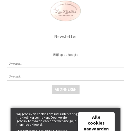
Newsletter
Blijf op de hoogte
ABONNEREN
Wij gebruiken cookies om uw surfervaring
Alle
makkelijker te maken. Door verder
gebruik te maken van deze website ga je
cookies
hiermee akkoord.
aanvaarden
Meer info vind je in onze
algemene