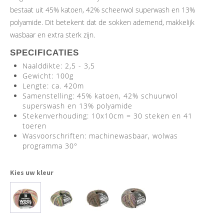
bestaat uit 45% katoen, 42% scheerwol superwash en 13%
Kleine Prijsjes
polyamide. Dit betekent dat de sokken ademend, makkelijk
wasbaar en extra sterk zijn.
Tips & Tricks
SPECIFICATIES
Naalddikte: 2,5 - 3,5
Thermomix TM7
Gewicht: 100g
Lengte: ca. 420m
Samenstelling: 45% katoen, 42% schuurwol
superswash en 13% polyamide
Stekenverhouding: 10x10cm = 30 steken en 41
toeren
Wasvoorschriften: machinewasbaar, wolwas
programma 30°
Kies uw kleur