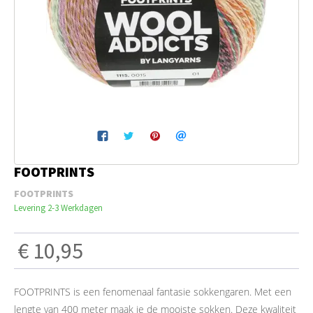
Breien & Haken
Pakketten
Papier hier
Gepersonaliseerd
FOOTPRINTS
Gordijnen
FOOTPRINTS
Levering 2-3 Werkdagen
Café Marguerite
€ 10,95
Machines en Toebehoren
FOOTPRINTS is een fenomenaal fantasie sokkengaren. Met een
Breistekenbibliotheek
lengte van 400 meter maak je de mooiste sokken. Deze kwaliteit