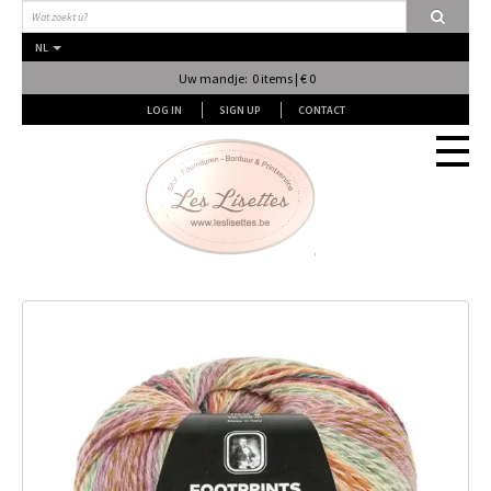
NL
Uw mandje: 0 items | € 0
LOG IN
SIGN UP
CONTACT
Stof
Fournituren
Naai & Breiatelier
Lingerie