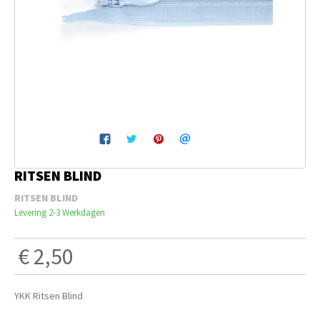
Breien & Haken
Pakketten
Papier hier
Gepersonaliseerd
RITSEN BLIND
Gordijnen
RITSEN BLIND
Levering 2-3 Werkdagen
Café Marguerite
€ 2,50
Machines en Toebehoren
YKK Ritsen Blind
Breistekenbibliotheek