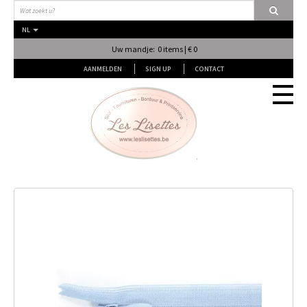
NL
Uw mandje: 0 items | € 0
AANMELDEN
SIGN UP
CONTACT
Stof
Fournituren
Naai & Breiatelier
Lingerie