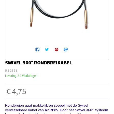
Breien & Haken
Pakketten
Papier hier
Gepersonaliseerd
SWIVEL 360° RONDBREIKABEL
Gordijnen
K10571
Levering 2-3 Werkdagen
Café Marguerite
€ 4,75
Machines en Toebehoren
Rondbreien gaat makkelijk en soepel met de Swivel
Breistekenbibliotheek
verwisselbare kabel van
KnitPro
. Door het Swivel 360° systeem