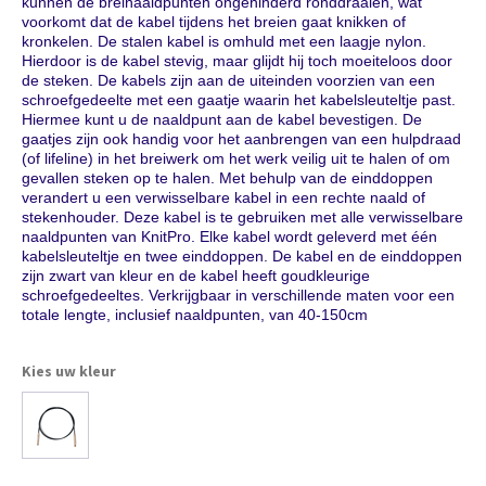
kunnen de breinaaldpunten ongehinderd ronddraaien, wat
voorkomt dat de kabel tijdens het breien gaat knikken of
Kleine Prijsjes
kronkelen. De stalen kabel is omhuld met een laagje nylon.
Hierdoor is de kabel stevig, maar glijdt hij toch moeiteloos door
de steken. De kabels zijn aan de uiteinden voorzien van een
Tips & Tricks
schroefgedeelte met een gaatje waarin het kabelsleuteltje past.
Hiermee kunt u de naaldpunt aan de kabel bevestigen. De
gaatjes zijn ook handig voor het aanbrengen van een hulpdraad
Thermomix TM7
(of lifeline) in het breiwerk om het werk veilig uit te halen of om
gevallen steken op te halen. Met behulp van de einddoppen
verandert u een verwisselbare kabel in een rechte naald of
stekenhouder. Deze kabel is te gebruiken met alle verwisselbare
naaldpunten van KnitPro. Elke kabel wordt geleverd met één
kabelsleuteltje en twee einddoppen. De kabel en de einddoppen
zijn zwart van kleur en de kabel heeft goudkleurige
schroefgedeeltes. Verkrijgbaar in verschillende maten voor een
totale lengte, inclusief naaldpunten, van 40-150cm
Kies uw kleur