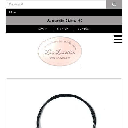
NL
Uw mandje: 0 items | € 0
LOG IN
SIGN UP
CONTACT
Stof
Fournituren
Naai & Breiatelier
Lingerie