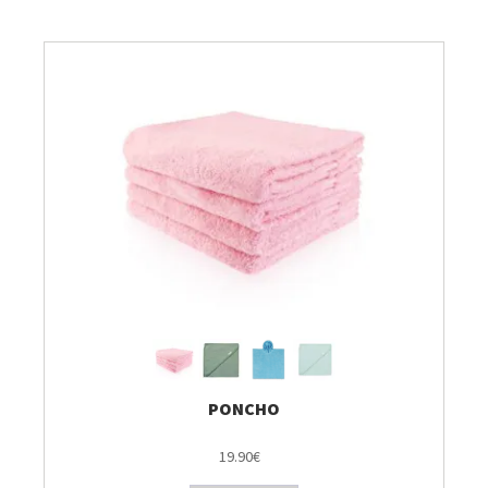
Breien & Haken
Pakketten
Patronen, Boeken & Tijdschriften
Personal Shop
Gordijnen & Co
Café Marguerite
Machines en Toebehoren
PONCHO
19.90€
Stekenbibliotheek