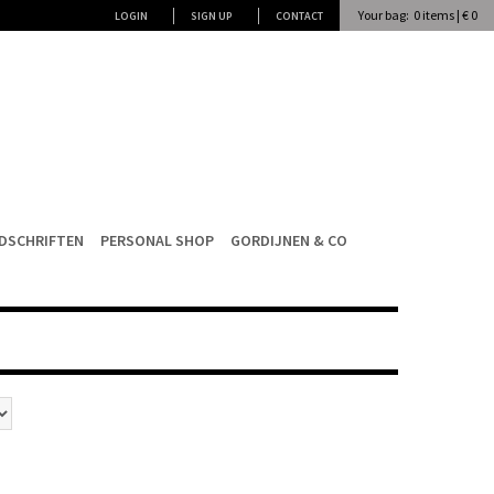
Your bag: 0 items | € 0
LOGIN
SIGN UP
CONTACT
JDSCHRIFTEN
PERSONAL SHOP
GORDIJNEN & CO