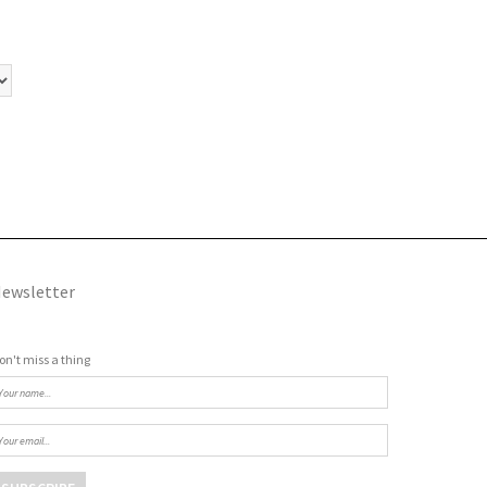
ewsletter
on't miss a thing