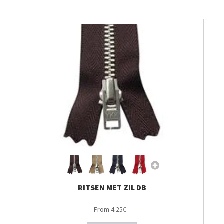
Breien & Haken
Pakketten
Patronen, Boeken & Tijdschriften
Personal Shop
Gordijnen & Co
Café Marguerite
Machines en Toebehoren
RITSEN MET ZIL DB
From 4.25€
Stekenbibliotheek