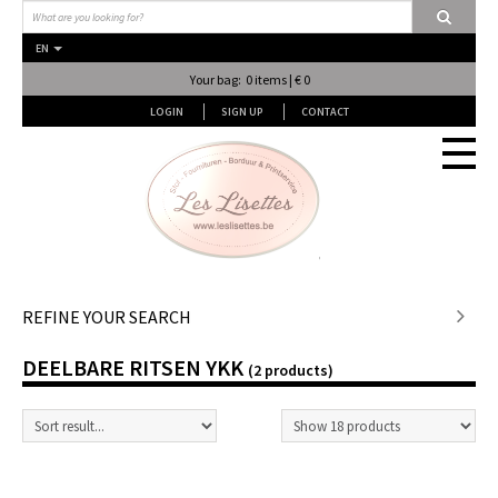
EN
Your bag: 0 items | € 0
LOGIN
SIGN UP
CONTACT
Stof en stof...
REFINE YOUR SEARCH
DEELBARE RITSEN YKK
Fournituren
(2 products)
Lessen & Workshops
Lingerie