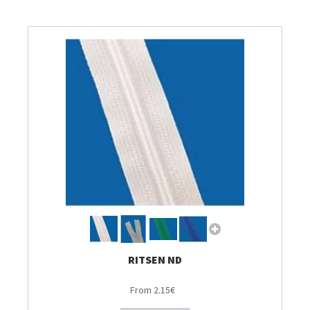
Breien & Haken
Pakketten
Patronen, Boeken & Tijdschriften
Personal Shop
Gordijnen & Co
Café Marguerite
Machines en Toebehoren
RITSEN ND
From 2.15€
Stekenbibliotheek