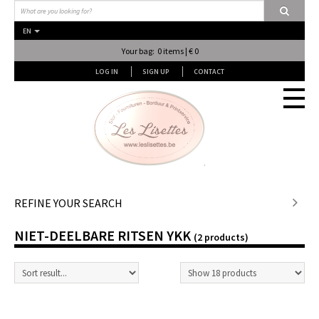
EN
Your bag: 0 items | € 0
LOG IN
SIGN UP
CONTACT
Stof en stof...
REFINE YOUR SEARCH
NIET-DEELBARE RITSEN YKK
Fournituren
(2 products)
Lessen & Workshops
Lingerie