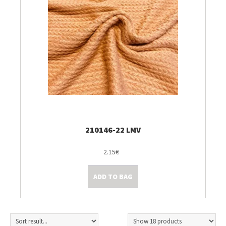
210146-22 LMV
2.15€
ADD TO BAG