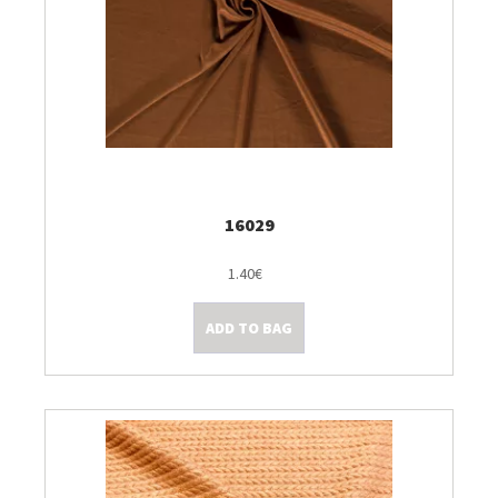
16029
1.40€
ADD TO BAG