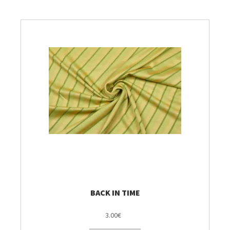
Breien & Haken
Pakketten
Patronen, Boeken & Tijdschriften
Personal Shop
Gordijnen & Co
Café Marguerite
Machines en Toebehoren
BACK IN TIME
3.00€
Stekenbibliotheek