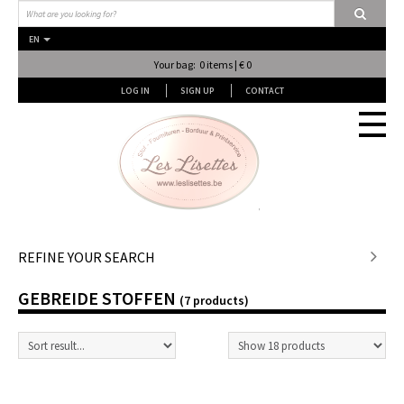
EN
Your bag: 0 items | € 0
LOG IN
SIGN UP
CONTACT
Stof en stof...
REFINE YOUR SEARCH
GEBREIDE STOFFEN
Fournituren
(7 products)
Lessen & Workshops
Lingerie