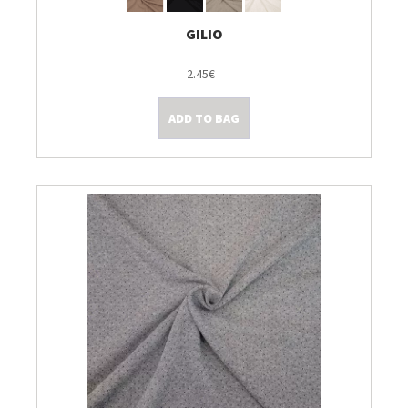
GILIO
2.45€
ADD TO BAG