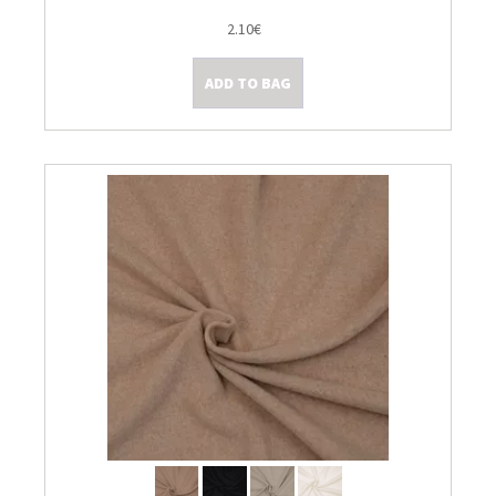
2.10€
ADD TO BAG