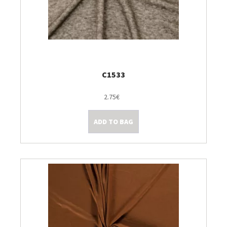
C1533
2.75€
ADD TO BAG