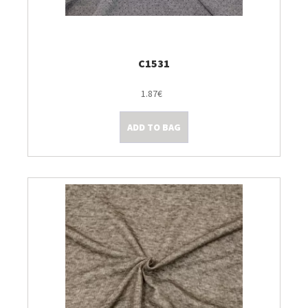
C1531
1.87€
ADD TO BAG