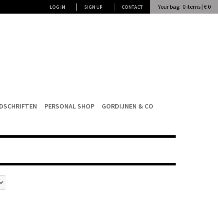
Your bag: 0 items | € 0
LOG IN
SIGN UP
CONTACT
JDSCHRIFTEN
PERSONAL SHOP
GORDIJNEN & CO