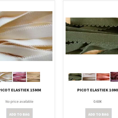
PICOT ELASTIEK 15MM
PICOT ELASTIEK 10M
No price available
0.60€
ADD TO BAG
ADD TO BAG