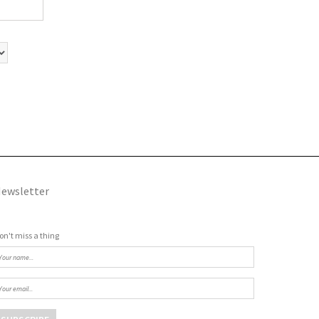
ewsletter
on't miss a thing