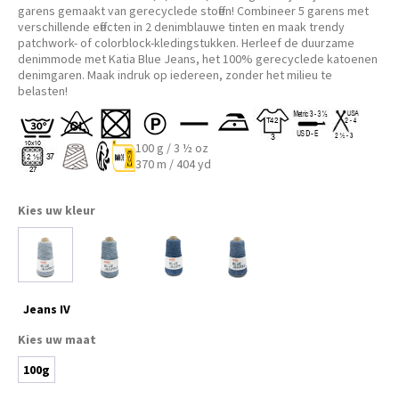
garens gemaakt van gerecyclede stoffen! Combineer 5 garens met
verschillende effecten in 2 denimblauwe tinten en maak trendy
Kleine Prijsjes
patchwork- of colorblock-kledingstukken. Herleef de duurzame
denimmode met Katia Blue Jeans, het 100% gerecyclede katoenen
denimgaren. Maak indruk op iedereen, zonder het milieu te
Tips & Tricks
belasten!
Thermomix TM7
100 g / 3 ½ oz
370 m / 404 yd
Kies uw kleur
Jeans IV
Kies uw maat
100g