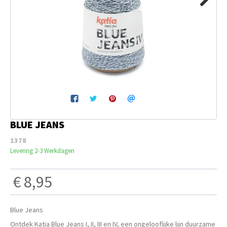
Next
Breien & Haken
Pakketten
Papier hier
Gepersonaliseerd
BLUE JEANS
Gordijnen
1378
Levering 2-3 Werkdagen
Café Marguerite
€ 8,95
Machines en Toebehoren
Blue Jeans
Breistekenbibliotheek
Ontdek Katia Blue Jeans I, II, III en IV, een ongelooflijke lijn duurzame