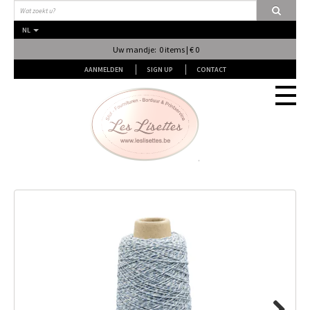
NL
Uw mandje: 0 items | € 0
AANMELDEN
SIGN UP
CONTACT
Stof
Fournituren
Naai & Breiatelier
Lingerie