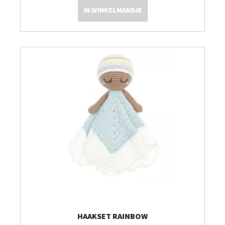
IN WINKELMANDJE
Kleine Prijsjes
Tips & Tricks
Thermomix TM7
HAAKSET RAINBOW