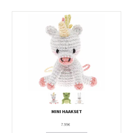
Breien & Haken
Pakketten
Papier hier
Gepersonaliseerd
Gordijnen
Café Marguerite
Machines en Toebehoren
MINI HAAKSET
7.99€
Breistekenbibliotheek