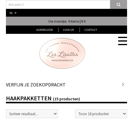
NL
Uw mandje: 0 items | € 0
AANMELDEN
SIGN UP
CONTACT
Stof
VERFIJN JE ZOEKOPDRACHT
HAAKPAKKETTEN
Fournituren
(15 producten)
Naai & Breiatelier
Lingerie