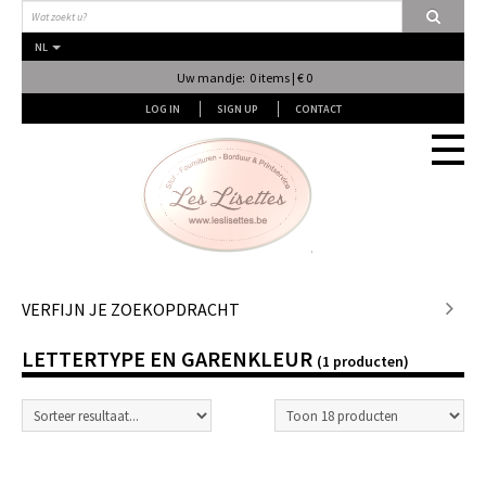
NL
Uw mandje: 0 items | € 0
LOG IN
SIGN UP
CONTACT
Stof
VERFIJN JE ZOEKOPDRACHT
LETTERTYPE EN GARENKLEUR
Fournituren
(1 producten)
Naai & Breiatelier
Lingerie