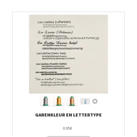
Breien & Haken
Pakketten
Papier hier
Gepersonaliseerd
Gordijnen
Café Marguerite
Machines en Toebehoren
GARENKLEUR EN LETTERTYPE
0.05€
Breistekenbibliotheek