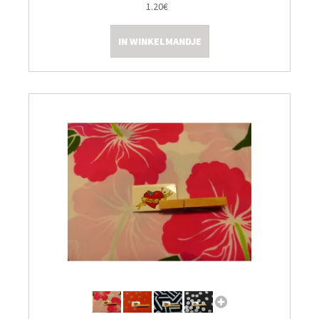
1.20€
Kleine Prijsjes
IN WINKELMANDJE
Tips & Tricks
Thermomix TM7