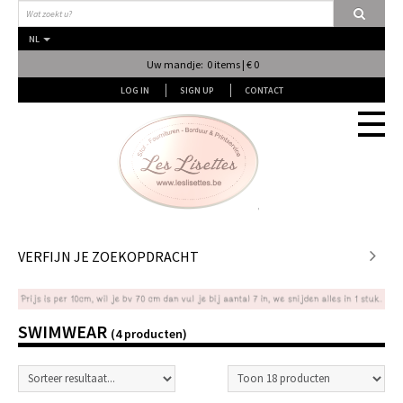
NL
Uw mandje: 0 items | € 0
LOG IN
SIGN UP
CONTACT
Stof
VERFIJN JE ZOEKOPDRACHT
Fournituren
SWIMWEAR
(4 producten)
Naai & Breiatelier
Lingerie