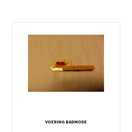
Breien & Haken
Pakketten
Papier hier
Gepersonaliseerd
Gordijnen
Café Marguerite
Machines en Toebehoren
VOERING BADMODE
Breistekenbibliotheek