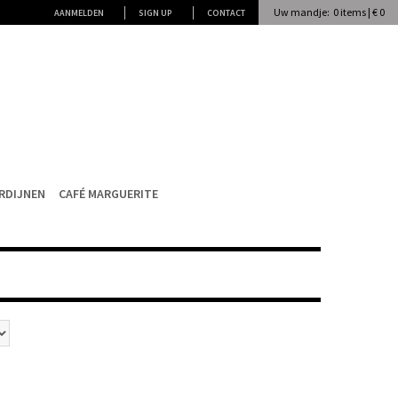
Uw mandje: 0 items | € 0
AANMELDEN
SIGN UP
CONTACT
RDIJNEN
CAFÉ MARGUERITE