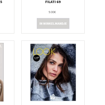
25
FILATI 69
9.00€
IN WINKELMANDJE