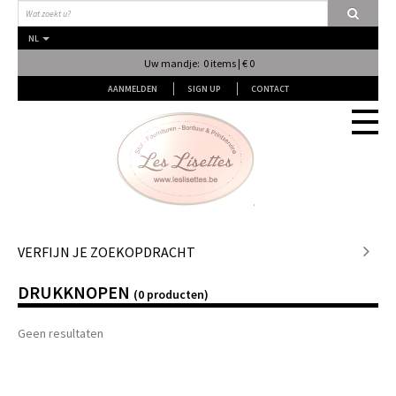
NL
Uw mandje: 0 items | € 0
AANMELDEN
SIGN UP
CONTACT
Stof
VERFIJN JE ZOEKOPDRACHT
DRUKKNOPEN
Fournituren
(0 producten)
Geen resultaten
Naai & Breiatelier
Lingerie