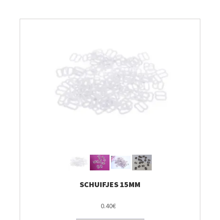
Breien & Haken
Pakketten
Papier hier
Gepersonaliseerd
Gordijnen
Café Marguerite
Machines en Toebehoren
SCHUIFJES 15MM
0.40€
Breistekenbibliotheek