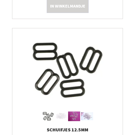
IN WINKELMANDJE
Kleine Prijsjes
Tips & Tricks
Thermomix TM7
SCHUIFJES 12.5MM