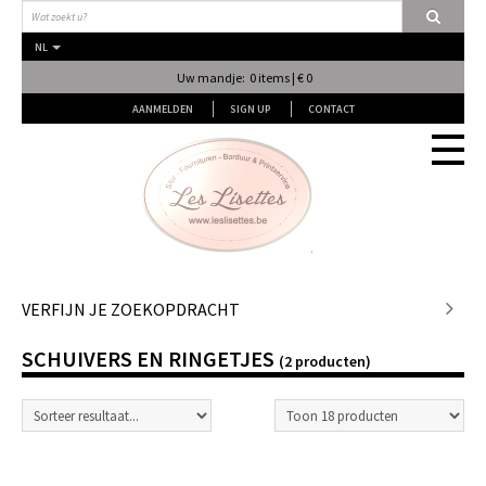
NL
Uw mandje: 0 items | € 0
AANMELDEN
SIGN UP
CONTACT
Stof
VERFIJN JE ZOEKOPDRACHT
SCHUIVERS EN RINGETJES
Fournituren
(2 producten)
Naai & Breiatelier
Lingerie