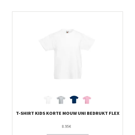
Breien & Haken
Pakketten
Papier hier
Gepersonaliseerd
Gordijnen
Café Marguerite
Machines en Toebehoren
T-SHIRT KIDS KORTE MOUW UNI BEDRUKT FLEX
8.95€
Breistekenbibliotheek