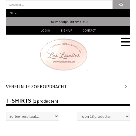
NL
Uw mandje: 0 items | € 0
LOG IN
SIGN UP
CONTACT
Stof
VERFIJN JE ZOEKOPDRACHT
T-SHIRTS
Fournituren
(1 producten)
Naai & Breiatelier
Lingerie