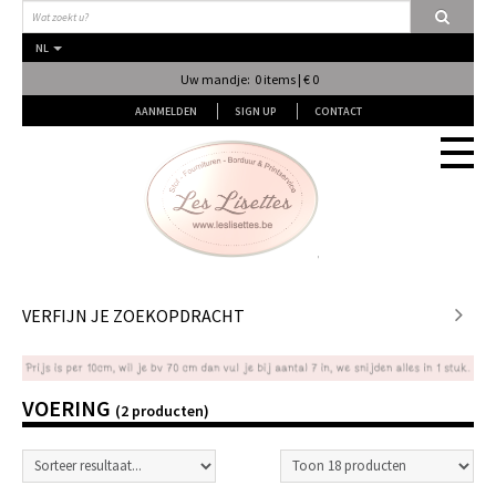
NL
Uw mandje: 0 items | € 0
AANMELDEN
SIGN UP
CONTACT
Stof
VERFIJN JE ZOEKOPDRACHT
Fournituren
VOERING
(2 producten)
Naai & Breiatelier
Lingerie