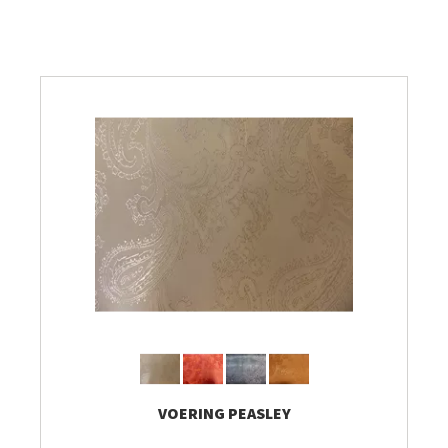
Breien & Haken
Pakketten
Papier hier
Gepersonaliseerd
Gordijnen
Café Marguerite
Machines en Toebehoren
VOERING PEASLEY
Breistekenbibliotheek