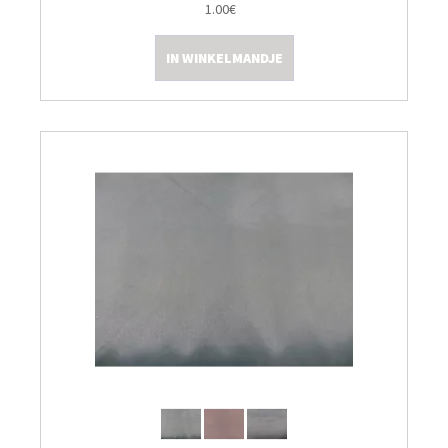
1.00€
Kleine Prijsjes
IN WINKELMANDJE
Tips & Tricks
Thermomix TM7