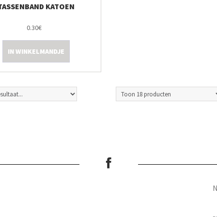
TASSENBAND KATOEN
0.30€
IN WINKELMANDJE
N