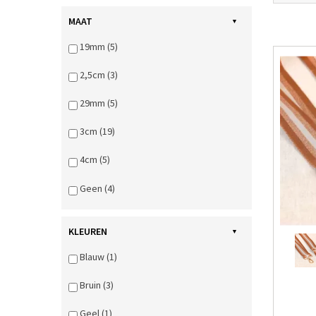
MAAT
19mm (5)
2,5cm (3)
29mm (5)
3cm (19)
4cm (5)
Geen (4)
KLEUREN
Blauw (1)
Bruin (3)
Geel (1)