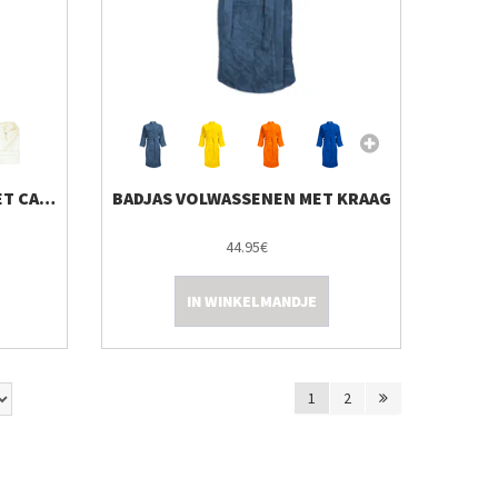
BADJAS DELUXE VELOURS MET CAPUCHON
BADJAS VOLWASSENEN MET KRAAG
44.95€
IN WINKELMANDJE
1
2