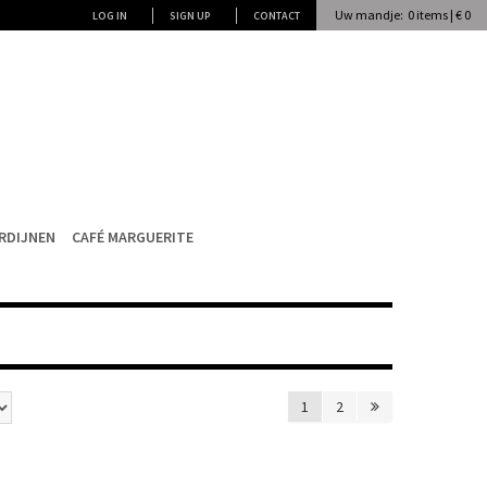
Uw mandje: 0 items | € 0
LOG IN
SIGN UP
CONTACT
RDIJNEN
CAFÉ MARGUERITE
1
2