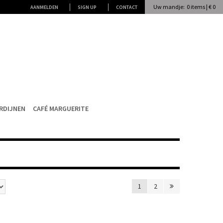
Uw mandje: 0 items | € 0
AANMELDEN
SIGN UP
CONTACT
RDIJNEN
CAFÉ MARGUERITE
1
2