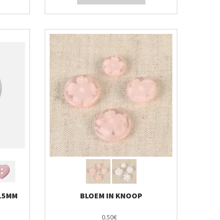
 15MM
BLOEM IN KNOOP
0.50€