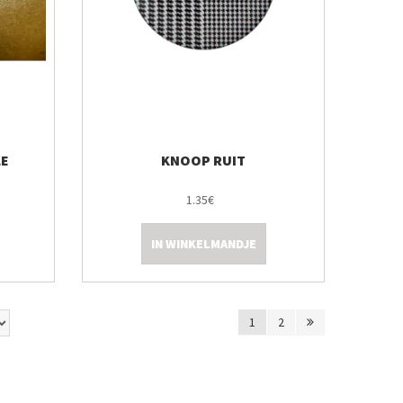
LE
KNOOP RUIT
1.35€
IN WINKELMANDJE
1
2