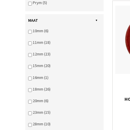
Prym (5)
MAAT
10mm (6)
11mm (18)
12mm (23)
15mm (20)
16mm (1)
18mm (26)
HO
20mm (6)
23mm (15)
28mm (10)