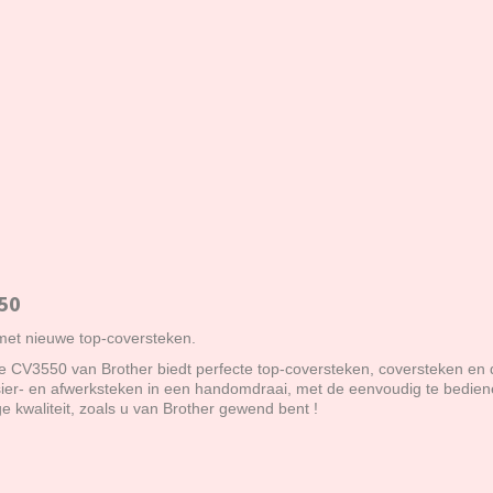
50
 met nieuwe top-coversteken.
e CV3550 van Brother biedt perfecte top-coversteken, coversteken en 
sier- en afwerksteken in een handomdraai, met de eenvoudig te bedie
e kwaliteit, zoals u van Brother gewend bent !