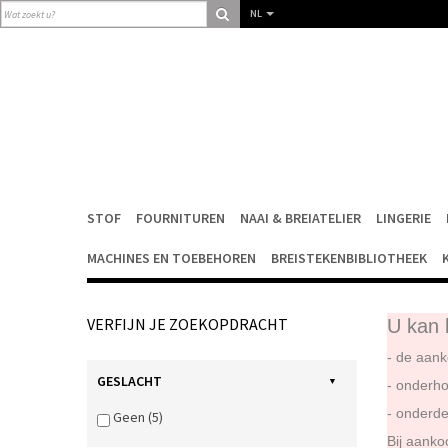
NL
STOF
FOURNITUREN
NAAI & BREIATELIER
LINGERIE
MACHINES EN TOEBEHOREN
BREISTEKENBIBLIOTHEEK
VERFIJN JE ZOEKOPDRACHT
U kan 
- de aank
GESLACHT
- onderho
- onderde
Geen (5)
Bij aanko