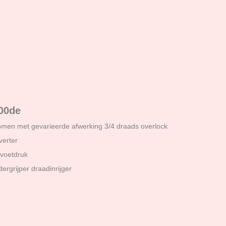
700de
omen met gevarieerde afwerking 3/4 draads overlock
verter
voetdruk
ergrijper draadinrijger