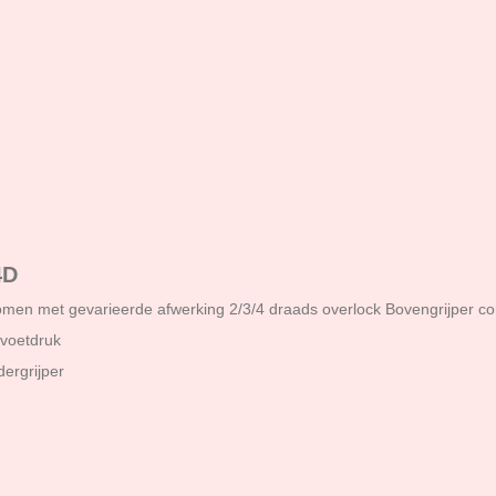
4D
omen met gevarieerde afwerking 2/3/4 draads overlock Bovengrijper co
voetdruk
dergrijper