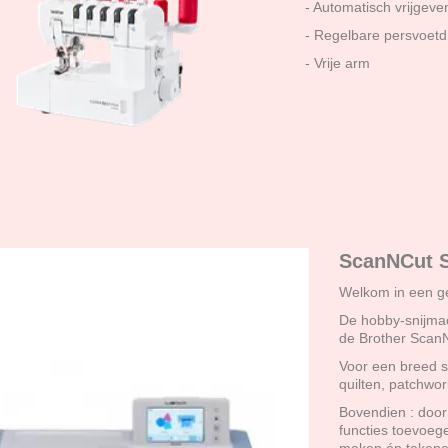
- Automatisch vrijgev
- Regelbare persvoetd
- Vrije arm
ScanNCut 
Welkom in een ge
De hobby-snijma
de Brother ScanNC
Voor een breed s
quilten, patchwor
Bovendien : door
functies toevoeg
maken én tekenen