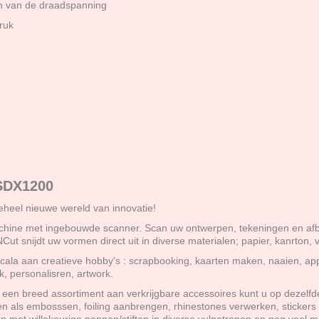
en van de draadspanning
ruk
SDX1200
heel nieuwe wereld van innovatie!
chine met ingebouwde scanner. Scan uw ontwerpen, tekeningen en afb
ut snijdt uw vormen direct uit in diverse materialen; papier, kanrton, vi
cala aan creatieve hobby's : scrapbooking, kaarten maken, naaien, app
k, personalisren, artwork.
 een breed assortiment aan verkrijgbare accessoires kunt u op dezelf
en als embosssen, foiling aanbrengen, rhinestones verwerken, sticker
 met willekeurige pennen/stiften in diverse vulpatronen en nog veel m