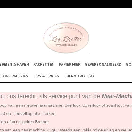
BREIEN & HAKEN
PAKKETTEN
PAPIER HIER
GEPERSONALISEERD
GO
KLEINE PRIJSJES
TIPS & TRICKS
THERMOMIX TM7
bij ons terecht, als service punt van de
Naai-Machi
oop van een nieuwe naaimachine, overlock, coverlock of scanNcut van
ud en herstelling alle merken
len of accessoires Brother
op van een naaimachine krijgt u steeds een vakkundige uitleg en we le