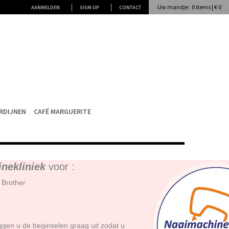
Uw mandje: 0 items | € 0
AANMELDEN
SIGN UP
CONTACT
RDIJNEN
CAFÉ MARGUERITE
nekliniek
voor :
 Brother
ggen u de beginselen graag uit zodat u