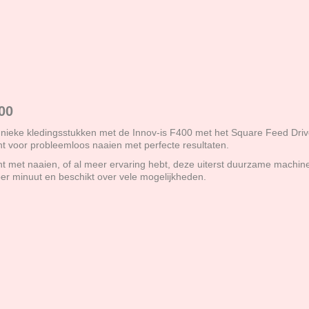
00
nieke kledingsstukken met de Innov-is F400 met het Square Feed Dri
ht voor probleemloos naaien met perfecte resultaten.
int met naaien, of al meer ervaring hebt, deze uiterst duurzame machin
er minuut en beschikt over vele mogelijkheden.