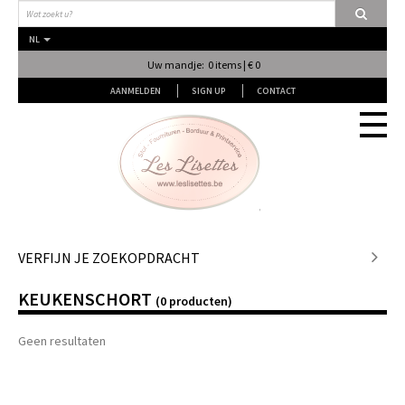
NL
Uw mandje: 0 items | € 0
AANMELDEN
SIGN UP
CONTACT
Stof
VERFIJN JE ZOEKOPDRACHT
KEUKENSCHORT
Fournituren
(0 producten)
Geen resultaten
Naai & Breiatelier
Lingerie