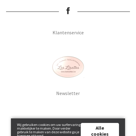
Breien & Haken
Pakketten
Klantenservice
Papier hier
Gepersonaliseerd
Gordijnen
Newsletter
Café Marguerite
Machines en Toebehoren
Wij gebruiken cookies om uw surfervaring
Alle
makkelijker te maken. Door verder
Breistekenbibliotheek
gebruik te maken van deze website ga je
cookies
hiermee akkoord.