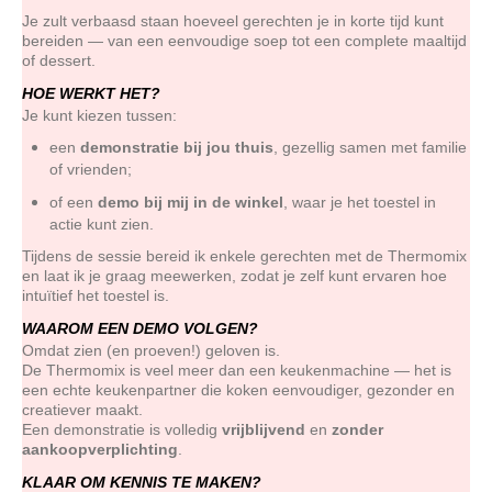
Je zult verbaasd staan hoeveel gerechten je in korte tijd kunt
bereiden — van een eenvoudige soep tot een complete maaltijd
of dessert.
HOE WERKT HET?
Je kunt kiezen tussen:
een
demonstratie bij jou thuis
, gezellig samen met familie
of vrienden;
of een
demo bij mij in de winkel
, waar je het toestel in
actie kunt zien.
Tijdens de sessie bereid ik enkele gerechten met de Thermomix
en laat ik je graag meewerken, zodat je zelf kunt ervaren hoe
intuïtief het toestel is.
WAAROM EEN DEMO VOLGEN?
Omdat zien (en proeven!) geloven is.
De Thermomix is veel meer dan een keukenmachine — het is
een echte keukenpartner die koken eenvoudiger, gezonder en
creatiever maakt.
Een demonstratie is volledig
vrijblijvend
en
zonder
aankoopverplichting
.
KLAAR OM KENNIS TE MAKEN?