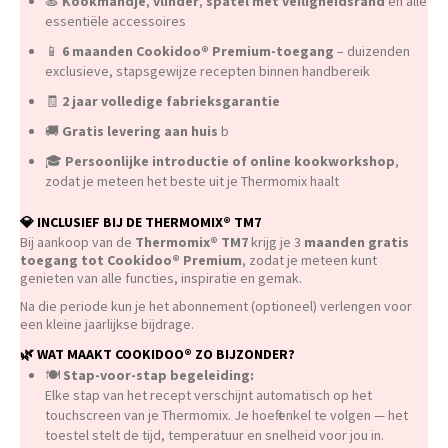
🍝
Kookmandje
,
vlinder
,
spatel met veiligheidsrand
en alle
essentiële accessoires
📱
6 maanden Cookidoo® Premium-toegang
– duizenden
exclusieve, stapsgewijze recepten binnen handbereik
🧾
2 jaar volledige fabrieksgarantie
🚚
Gratis levering aan huis
b
🎓
Persoonlijke introductie of online kookworkshop
,
zodat je meteen het beste uit je Thermomix haalt
💎
INCLUSIEF BIJ DE THERMOMIX® TM7
Bij aankoop van de
Thermomix® TM7
krijg je 3
maanden gratis
toegang tot Cookidoo® Premium
, zodat je meteen kunt
genieten van alle functies, inspiratie en gemak.
Na die periode kun je het abonnement (optioneel) verlengen voor
een kleine jaarlijkse bijdrage.
🌿
WAT MAAKT COOKIDOO® ZO BIJZONDER?
🍽️
Stap-voor-stap begeleiding:
Elke stap van het recept verschijnt automatisch op het
touchscreen van je Thermomix. Je hoeft enkel te volgen — het
toestel stelt de tijd, temperatuur en snelheid voor jou in.