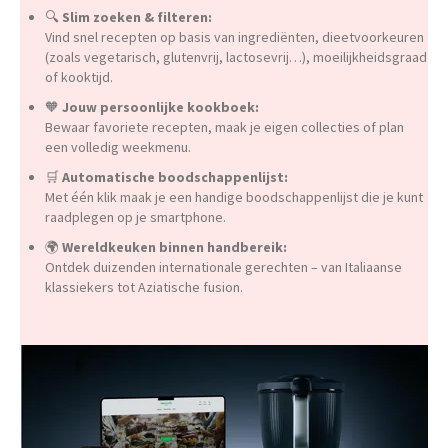
🔍
Slim zoeken & filteren:
Vind snel recepten op basis van ingrediënten, dieetvoorkeuren
(zoals vegetarisch, glutenvrij, lactosevrij…), moeilijkheidsgraad
of kooktijd.
🧡
Jouw persoonlijke kookboek:
Bewaar favoriete recepten, maak je eigen collecties of plan
een volledig weekmenu.
🛒
Automatische boodschappenlijst:
Met één klik maak je een handige boodschappenlijst die je kunt
raadplegen op je smartphone.
🌍
Wereldkeuken binnen handbereik:
Ontdek duizenden internationale gerechten – van Italiaanse
klassiekers tot Aziatische fusion.