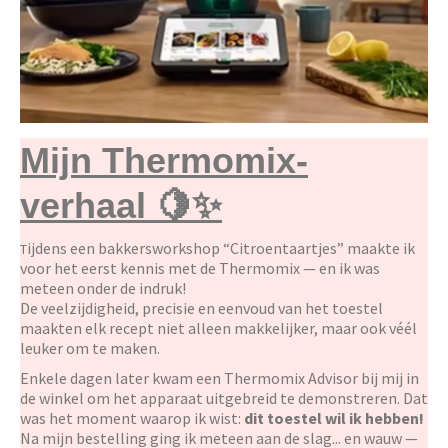
Breien & Haken
Pakketten
Mijn Thermomix-
Papier hier
verhaal 🍋✨
Gepersonaliseerd
ijdens een bakkersworkshop “Citroentaartjes” maakte ik
T
Gordijnen
voor het eerst kennis met de Thermomix — en ik was
meteen onder de indruk!
De veelzijdigheid, precisie en eenvoud van het toestel
Café Marguerite
maakten elk recept niet alleen makkelijker, maar ook véél
leuker om te maken.
Machines en Toebehoren
Enkele dagen later kwam een Thermomix Advisor bij mij in
de winkel om het apparaat uitgebreid te demonstreren. Dat
was het moment waarop ik wist:
dit toestel wil ik hebben!
Breistekenbibliotheek
Na mijn bestelling ging ik meteen aan de slag... en wauw —