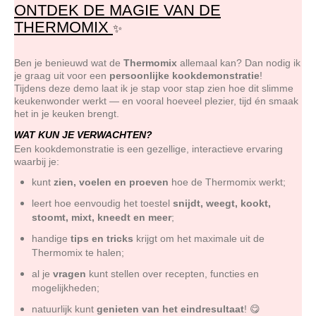
ONTDEK DE MAGIE VAN DE
THERMOMIX
✨
Ben je benieuwd wat de
Thermomix
alle
maal kan? Dan nodig ik
je graag uit voor een
persoonlijke kookdemonstratie
!
Tijdens deze demo laat ik je stap voor stap zien hoe dit slimme
keukenwonder werkt — en vooral hoeveel plezier, tijd én smaak
het in je keuken brengt.
WAT KUN JE VERWACHTEN?
Een kookdemonstratie is een gezellige, interactieve ervaring
waarbij je:
kunt
zien, voelen en proeven
hoe de Thermomix werkt;
leert hoe eenvoudig het toestel
snijdt, weegt, kookt,
stoomt, mixt, kneedt en meer
;
handige
tips en tricks
krijgt om het maximale uit de
Thermomix te halen;
al je
vragen
kunt stellen over recepten, functies en
mogelijkheden;
natuurlijk kunt
genieten van het eindresultaat
! 😋