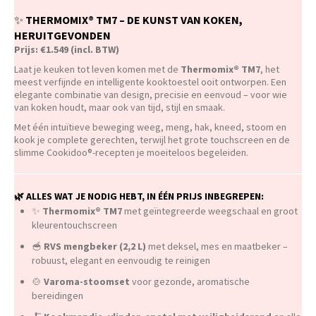
✨
THERMOMIX® TM7 – DE KUNST VAN KOKEN,
HERUITGEVONDEN
Prijs: €1.549 (incl. BTW)
Laat je keuken tot leven komen met de
Thermomix® TM7
, het
meest verfijnde en intelligente kooktoestel ooit ontworpen. Een
elegante combinatie van design, precisie en eenvoud – voor wie
van koken houdt, maar ook van tijd, stijl en smaak.
Met één intuïtieve beweging weeg, meng, hak, kneed, stoom en
kook je complete gerechten, terwijl het grote touchscreen en de
slimme Cookidoo®-recepten je moeiteloos begeleiden.
🌿
ALLES WAT JE NODIG HEBT, IN ÉÉN PRIJS INBEGREPEN:
✨
Thermomix® TM7
met geïntegreerde weegschaal en groot
kleurentouchscreen
🥣
RVS mengbeker (2,2 L)
met deksel, mes en maatbeker –
robuust, elegant en eenvoudig te reinigen
🍲
Varoma-stoomset
voor gezonde, aromatische
bereidingen