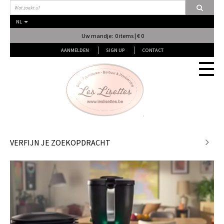
NL
Uw mandje: 0 items | € 0
AANMELDEN
SIGN UP
CONTACT
Stof
VERFIJN JE ZOEKOPDRACHT
Fournituren
Naai & Breiatelier
Lingerie