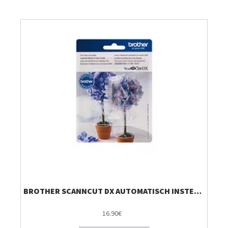
Breien & Haken
Pakketten
Papier hier
Gepersonaliseerd
Gordijnen
Café Marguerite
Machines en Toebehoren
BROTHER SCANNCUT DX AUTOMATISCH INSTELBAAR MES VOOR FIJNE MATERIALEN
16.90€
Breistekenbibliotheek