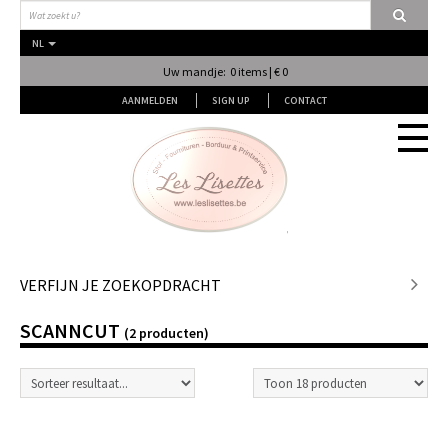
NL
Uw mandje: 0 items | € 0
AANMELDEN
SIGN UP
CONTACT
Stof
VERFIJN JE ZOEKOPDRACHT
SCANNCUT
Fournituren
(2 producten)
Naai & Breiatelier
Lingerie