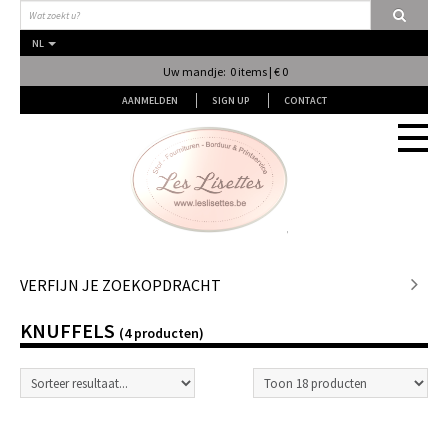
NL
Uw mandje: 0 items | € 0
AANMELDEN
SIGN UP
CONTACT
Stof
VERFIJN JE ZOEKOPDRACHT
KNUFFELS
Fournituren
(4 producten)
Naai & Breiatelier
Lingerie