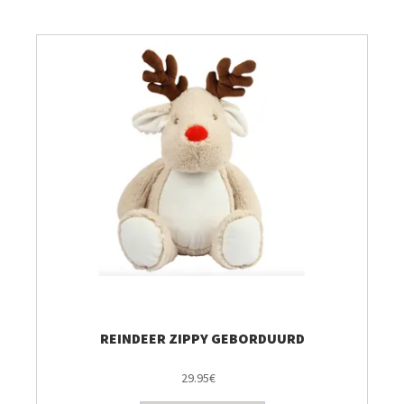
Breien & Haken
Pakketten
Papier hier
Gepersonaliseerd
Gordijnen
Café Marguerite
Machines en Toebehoren
REINDEER ZIPPY GEBORDUURD
29.95€
Breistekenbibliotheek