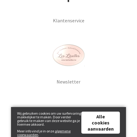
Klantenservice
Newsletter
Wij gebruiken cookies om uw surfervaring
Alle
makkelijker te maken. Door verder
gebruik te maken van deze website ga je
cookies
hiermee akkoord.
aanvaarden
Meer info vind je in onze
algemene
Powered by
Tilroy
.
voorwaarden
.