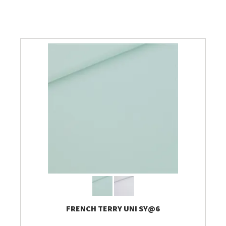
Breien & Haken
Pakketten
Papier hier
Gepersonaliseerd
Gordijnen
Café Marguerite
Machines en Toebehoren
FRENCH TERRY UNI SY@6
Breistekenbibliotheek