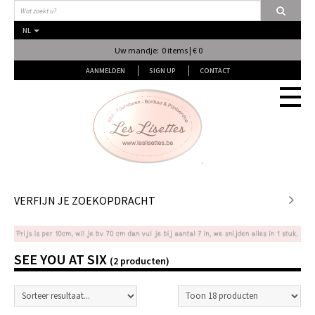
NL
Uw mandje: 0 items | € 0
AANMELDEN
SIGN UP
CONTACT
Stof
VERFIJN JE ZOEKOPDRACHT
Fournituren
SEE YOU AT SIX
(2 producten)
Naai & Breiatelier
Lingerie