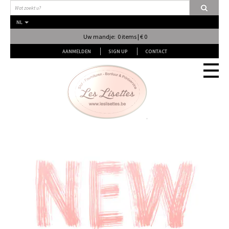
NL
Uw mandje: 0 items | € 0
AANMELDEN
SIGN UP
CONTACT
Stof
Fournituren
Naai & Breiatelier
Lingerie