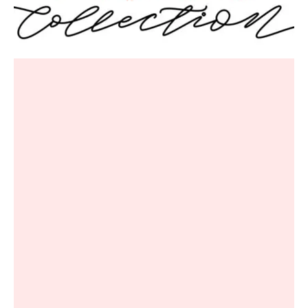
Breien & Haken
Pakketten
Papier hier
Gepersonaliseerd
Gordijnen
Café Marguerite
Machines en Toebehoren
Breistekenbibliotheek